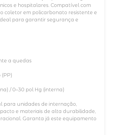
nicos e hospitalares. Compatível com
co coletor em policarbonato resistente e
ideal para garantir segurança e
ente a quedas
 (PP)
a) / 0–30 pol Hg (interna)
al para unidades de internação,
acto e materiais de alta durabilidade,
racional. Garanta já este equipamento