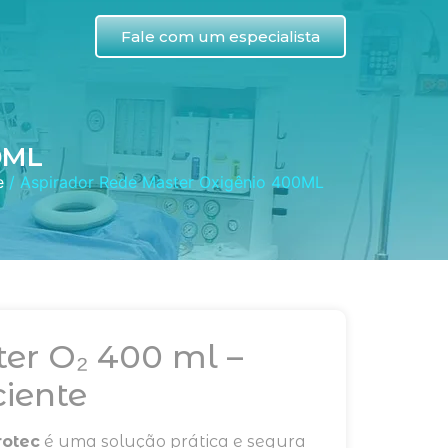
Fale com um especialista
0ML
e
/ Aspirador Rede Master Oxigênio 400ML
er O₂ 400 ml –
ciente
rotec
é uma solução prática e segura