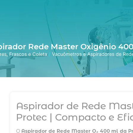
pirador Rede Master Oxigênio 40
res, Frascos e Coleta
/
Vacuômetros e Aspiradores de Red
Aspirador de Rede Mast
Protec | Compacto e Efi
O
Aspirador de Rede Master O₂ 400 ml da P