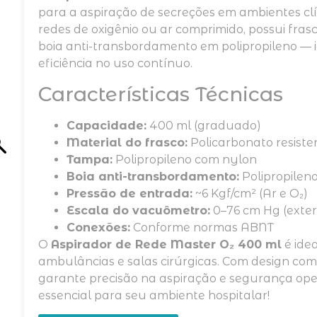
para a aspiração de secreções em ambientes clí
redes de oxigênio ou ar comprimido, possui fras
boia anti-transbordamento em polipropileno — 
eficiência no uso contínuo.
Características Técnicas
Capacidade:
400 ml (graduado)
Material do frasco:
Policarbonato resist
Tampa:
Polipropileno com nylon
Boia anti-transbordamento:
Polipropileno
Pressão de entrada:
~6 Kgf/cm² (Ar e O₂)
Escala do vacuômetro:
0–76 cm Hg (extern
Conexões:
Conforme normas ABNT
O
Aspirador de Rede Master O₂ 400 ml
é ide
ambulâncias e salas cirúrgicas. Com design comp
garante precisão na aspiração e segurança ope
essencial para seu ambiente hospitalar!