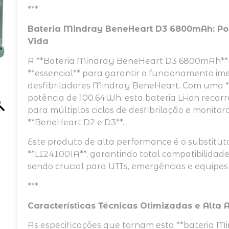
***
Bateria Mindray BeneHeart D3 6800mAh: Po
Vida
A **Bateria Mindray BeneHeart D3 6800mAh**
**essencial** para garantir o funcionamento im
desfibriladores Mindray BeneHeart. Com uma 
potência de 100.64Wh, esta bateria Li-ion reca
para múltiplos ciclos de desfibrilação e moni
**BeneHeart D2 e D3**.
Este produto de alta performance é o substituto
**LI24I001A**, garantindo total compatibilidad
sendo crucial para UTIs, emergências e equipes
***
Características Técnicas Otimizadas e Alta
As especificações que tornam esta **bateria 