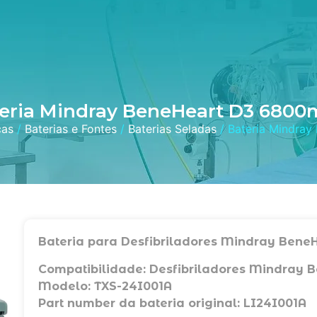
eria Mindray BeneHeart D3 680
ças
/
Baterias e Fontes
/
Baterias Seladas
/ Bateria Mindra
Bateria para Desfibriladores Mindray BeneH
Compatibilidade: Desfibriladores Mindray 
Modelo: TXS-24I001A
Part number da bateria original: LI24I001A