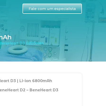
Fale com um especialista
0mAh
y BeneHeart D3 6800mAh
eart D3 | Li-ion 6800mAh
BeneHeart D2 – BeneHeart D3