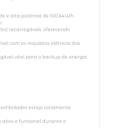
e e alta potência de 100.64Wh,
o.
Lítio) recarregáveis, oferecendo
el com os requisitos elétricos dos
ável vital para o backup de energia,
.
esfibrilador esteja totalmente
 ativo e funcional durante o