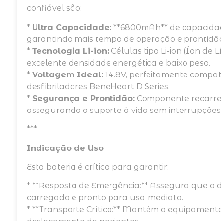
confiável são:
*
Ultra Capacidade:
**6800mAh** de capacidad
garantindo mais tempo de operação e prontidã
*
Tecnologia Li-ion:
Células tipo Li-ion (Íon de 
excelente densidade energética e baixo peso.
*
Voltagem Ideal:
14.8V, perfeitamente compatív
desfibriladores BeneHeart D Series.
*
Segurança e Prontidão:
Componente recarreg
assegurando o suporte à vida sem interrupções
***
Indicação de Uso
Esta bateria é crítica para garantir:
* **Resposta de Emergência:** Assegura que o d
carregado e pronto para uso imediato.
* **Transporte Crítico:** Mantém o equipamento