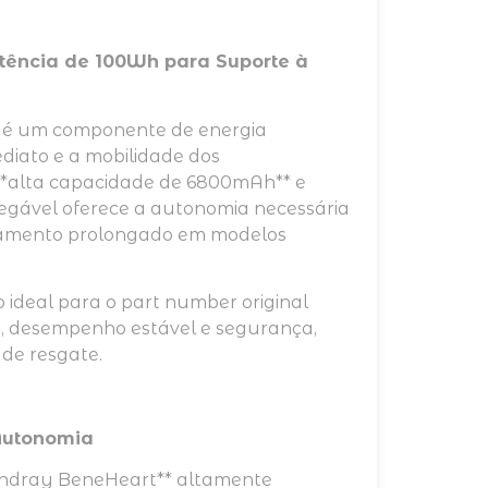
tência de 100Wh para Suporte à
 é um componente de energia
ediato e a mobilidade dos
**alta capacidade de 6800mAh** e
rregável oferece a autonomia necessária
toramento prolongado em modelos
 ideal para o part number original
e, desempenho estável e segurança,
 de resgate.
 Autonomia
Mindray BeneHeart** altamente