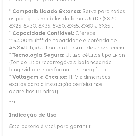
*
Compatibilidade Extensa:
Serve para todos
os principais modelos da linha WATO (EX20,
EX25, EX30, EX35, EX50, EX55, EX60 e EX65).
*
Capacidade Confiável:
Oferece
**4400mAh** de capacidade e potência de
48.84Wh, ideal para o backup de emergência.
*
Tecnologia Segura:
Utiliza células tipo Li-ion
(Íon de Lítio) recarregáveis, balanceando
longevidade e performance energética.
*
Voltagem e Encaixe:
11.1V e dimensões
exatas para a instalação perfeita nos
aparelhos Mindray.
***
Indicação de Uso
Esta bateria é vital para garantir: