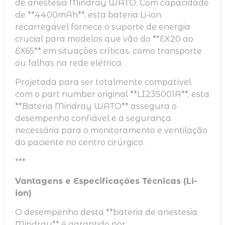
de anestesia Mindray WATO. Com capacidade
de **4400mAh**, esta bateria Li-ion
recarregável fornece o suporte de energia
crucial para modelos que vão do **EX20 ao
EX65** em situações críticas, como transporte
ou falhas na rede elétrica.
Projetada para ser totalmente compatível
com o part number original **LI23S001A**, esta
**Bateria Mindray WATO** assegura o
desempenho confiável e a segurança
necessária para o monitoramento e ventilação
do paciente no centro cirúrgico.
***
Vantagens e Especificações Técnicas (Li-
ion)
O desempenho desta **bateria de anestesia
Mindray** é garantido por: