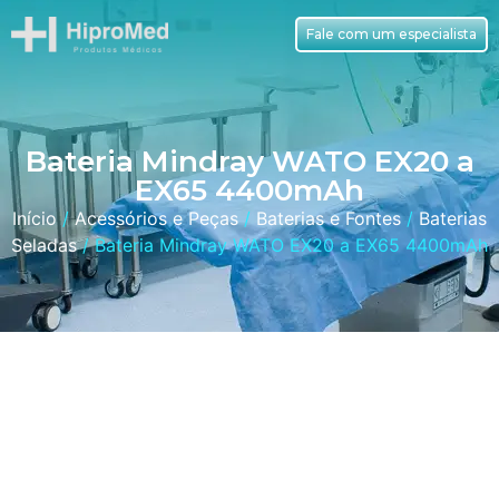
Fale com um especialista
Bateria Mindray WATO EX20 a
EX65 4400mAh
Início
/
Acessórios e Peças
/
Baterias e Fontes
/
Baterias
Seladas
/ Bateria Mindray WATO EX20 a EX65 4400mAh