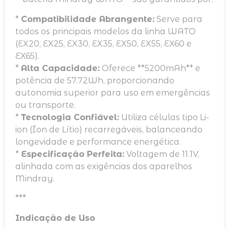
*
Compatibilidade Abrangente:
Serve para
todos os principais modelos da linha WATO
(EX20, EX25, EX30, EX35, EX50, EX55, EX60 e
EX65).
*
Alta Capacidade:
Oferece **5200mAh** e
potência de 57.72Wh, proporcionando
autonomia superior para uso em emergências
ou transporte.
*
Tecnologia Confiável:
Utiliza células tipo Li-
ion (Íon de Lítio) recarregáveis, balanceando
longevidade e performance energética.
*
Especificação Perfeita:
Voltagem de 11.1V,
alinhada com as exigências dos aparelhos
Mindray.
***
Indicação de Uso