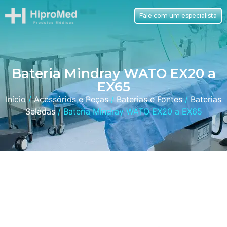
Fale com um especialista
Bateria Mindray WATO EX20 a
EX65
Início
/
Acessórios e Peças
/
Baterias e Fontes
/
Baterias
Seladas
/ Bateria Mindray WATO EX20 a EX65