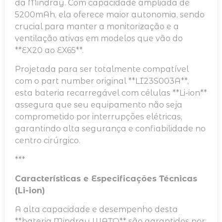
da Mindray. Com capacidade ampliada de
5200mAh, ela oferece maior autonomia, sendo
crucial para manter a monitorização e a
ventilação ativas em modelos que vão do
**EX20 ao EX65**.
Projetada para ser totalmente compatível
com o part number original **LI23S003A**,
esta bateria recarregável com células **Li-ion**
assegura que seu equipamento não seja
comprometido por interrupções elétricas,
garantindo alta segurança e confiabilidade no
centro cirúrgico.
***
Características e Especificações Técnicas
(Li-ion)
A alta capacidade e desempenho desta
**bateria Mindray WATO** são garantidos por: