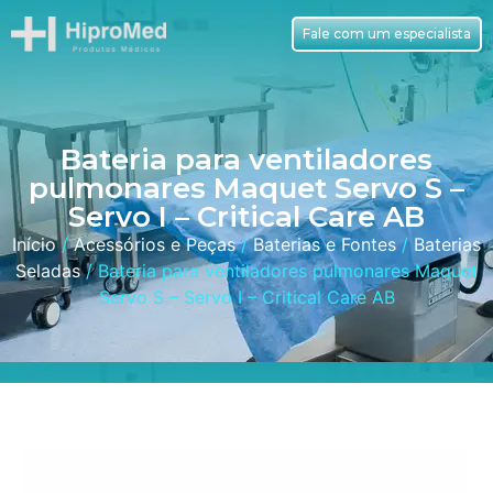
Fale com um especialista
Bateria para ventiladores
pulmonares Maquet Servo S –
Servo I – Critical Care AB
Início
/
Acessórios e Peças
/
Baterias e Fontes
/
Baterias
Seladas
/ Bateria para ventiladores pulmonares Maquet
Servo S – Servo I – Critical Care AB