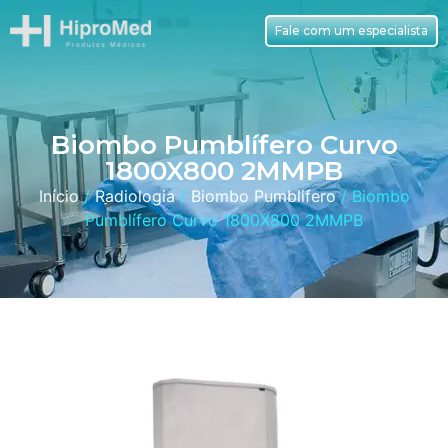
Fale com um especialista
Biombo Pumblífero Curvo
1800X800 2MMPB
Início
/
Radiologia
/
Biombo Pumblifero
/ Biombo
Pumblífero Curvo 1800X800 2MMPB