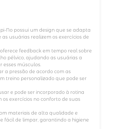
 Epi-No possui um design que se adapta
as usuárias realizem os exercícios de
vo oferece feedback em tempo real sobre
ho pélvico, ajudando as usuárias a
r esses músculos.
tar a pressão de acordo com as
um treino personalizado que pode ser
e usar e pode ser incorporado à rotina
 os exercícios no conforto de suas
com materiais de alta qualidade e
e fácil de limpar, garantindo a higiene