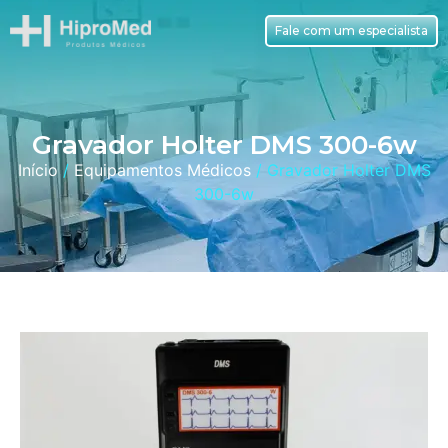
Fale com um especialista
Gravador Holter DMS 300-6w
Início
/
Equipamentos Médicos
/ Gravador Holter DMS
300-6w