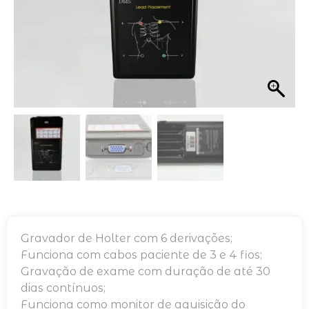
Gravador de Holter com 6 derivações;
Funciona com cabos paciente de 3 e 4 fios;
Gravação de exame com duração de até 30
dias contínuos;
Funciona como monitor de aquisição do