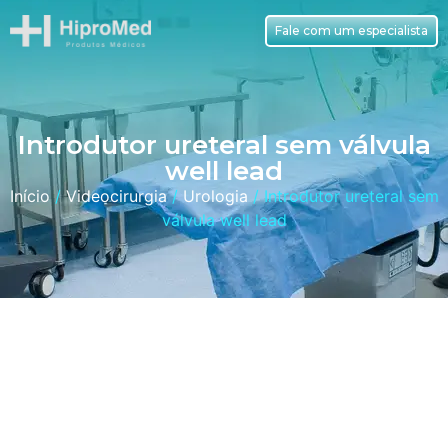
Fale com um especialista
Introdutor ureteral sem válvula
well lead
Início
/
Videocirurgia
/
Urologia
/ Introdutor ureteral sem
válvula well lead