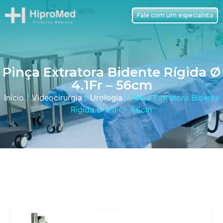
Fale com um especialista
Pinça Extratora Bidente Rígida Ø
4.1Fr – 56cm
Início
/
Videocirurgia
/
Urologia
/ Pinça Extratora Bidente
Rígida Ø 4.1Fr – 56cm