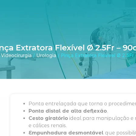
nça Extratora Flexível Ø 2.5Fr – 9
/
Videocirurgia
/
Urologia
/ Pinça Extratora Flexível Ø 2.5Fr
Ponta entrelaçada que torna o procedim
Ponta distal de alta deflexão
.
Cesto giratório
ideal para manipulação e r
e cálices renais.
Empunhadura desmontável
que possibil