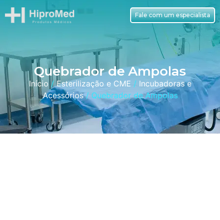
Fale com um especialista
Quebrador de Ampolas
Início
/
Esterilização e CME
/
Incubadoras e
Acessórios
/ Quebrador de Ampolas