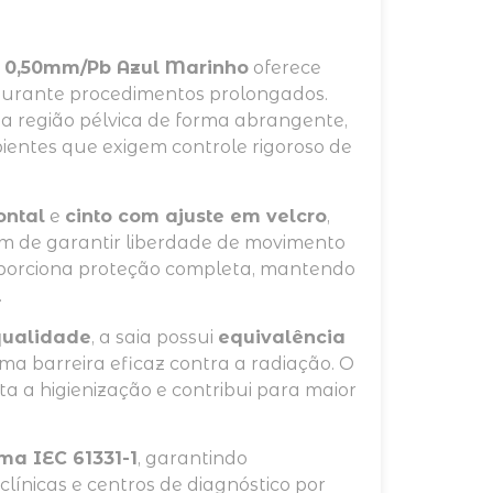
 0,50mm/Pb Azul Marinho
oferece
 durante procedimentos prolongados.
a região pélvica de forma abrangente,
ientes que exigem controle rigoroso de
ontal
e
cinto com ajuste em velcro
,
ém de garantir liberdade de movimento
roporciona proteção completa, mantendo
.
qualidade
, a saia possui
equivalência
ma barreira eficaz contra a radiação. O
ita a higienização e contribui para maior
ma IEC 61331-1
, garantindo
clínicas e centros de diagnóstico por