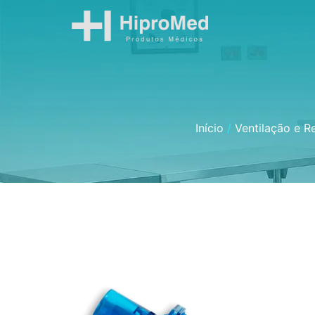
Início
/
Ventilação e R