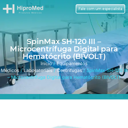
Fale com um especialista
SpinMax SH-120 III –
Microcentrífuga Digital para
Hematócrito (BIVOLT)
Início
/
Equipamentos
Médicos
/
Laboratoriais
/
Centrifugas
/ SpinMax SH-120 III
– Microcentrífuga Digital para Hematócrito (BIVOLT)