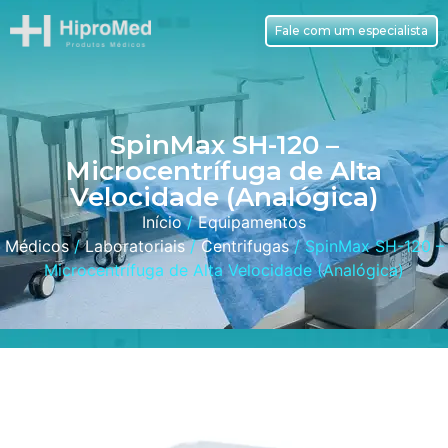
Fale com um especialista
SpinMax SH-120 –
Microcentrífuga de Alta
Velocidade (Analógica)
Início
/
Equipamentos
Médicos
/
Laboratoriais
/
Centrifugas
/ SpinMax SH-120 –
Microcentrífuga de Alta Velocidade (Analógica)