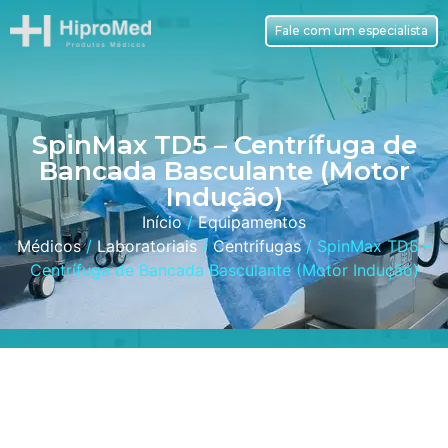
Fale com um especialista
SpinMax TD5 – Centrífuga de
Bancada Basculante (Motor
Indução)
Início
/
Equipamentos
Médicos
/
Laboratoriais
/
Centrifugas
/ SpinMax TD5 –
Centrífuga de Bancada Basculante (Motor Indução)