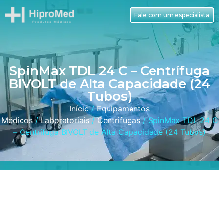
Fale com um especialista
SpinMax TDL 24 C – Centrífuga
BIVOLT de Alta Capacidade (24
Tubos)
Início
/
Equipamentos
Médicos
/
Laboratoriais
/
Centrifugas
/ SpinMax TDL 24 C
– Centrífuga BIVOLT de Alta Capacidade (24 Tubos)