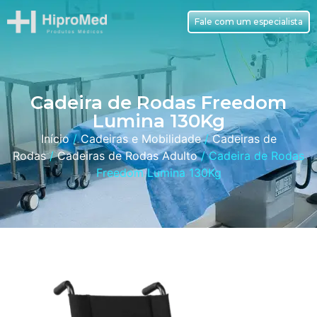
Fale com um especialista
Cadeira de Rodas Freedom
Lumina 130Kg
Início
/
Cadeiras e Mobilidade
/
Cadeiras de
Rodas
/
Cadeiras de Rodas Adulto
/ Cadeira de Rodas
Freedom Lumina 130Kg