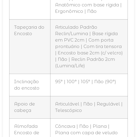
Anatômico com base rígida |
Ergonômico | Não
Tapeçaria do
Articulado Padrão
Encosto
Reclin/Lumina | Base rígida
em PVC 2cm | Com porta
prontuário | Com tira tensora
| Encosto base 2cm (c/ velcro)
| Não | Reclin Padrão 2cm
(Lumina/Life)
Inclinação
95° | 100° | 105° | Não (90°)
do encosto
Apoio de
Articulável | Não | Regulável |
cabeça
Telescópico
Almofada
Côncava | Não | Plana |
Encosto de
Plana com capa de veludo