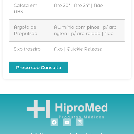
Calota em
Aro 20″ | Aro 24″ | Não
ABS
Argola de
Alumínio com pinos | p/ aro
Propulsão
nylon | p/ aro raiado | Não
Eixo traseiro
Fixo | Quickie Release
Preço sob Consulta