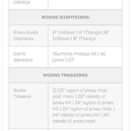
cabeça
RODAS DIANTEIRAS
Pneu Roda
6″ Inflável | 6″ Maciça | 8″
Dianteira
Inflável | 8″ Maciça
Garfo
Alumínio maciço 46 | 46
dianteiro
júnior | 67
RODAS TRASEIRAS
Roda
12.1/2″ nylon c/ pneu mac.
Traseira
cad. man. | 20″ raiado c/
pneu inf. | 24″ nylon c/ pneu
inf. | 24″ nylon c/ pneu mac. |
24″ raiado c/ pneu inf. | 24″
raiado c/ pneu mac.