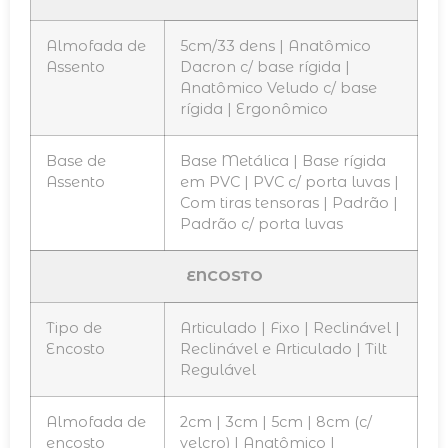
Almofada de
5cm/33 dens | Anatômico
Assento
Dacron c/ base rígida |
Anatômico Veludo c/ base
rígida | Ergonômico
Base de
Base Metálica | Base rígida
Assento
em PVC | PVC c/ porta luvas |
Com tiras tensoras | Padrão |
Padrão c/ porta luvas
ENCOSTO
Tipo de
Articulado | Fixo | Reclinável |
Encosto
Reclinável e Articulado | Tilt
Regulável
Almofada de
2cm | 3cm | 5cm | 8cm (c/
encosto
velcro) | Anatômico |