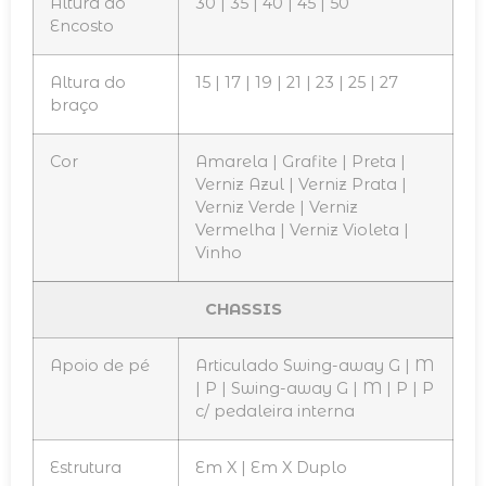
Altura do
30 | 35 | 40 | 45 | 50
Encosto
Altura do
15 | 17 | 19 | 21 | 23 | 25 | 27
braço
Cor
Amarela | Grafite | Preta |
Verniz Azul | Verniz Prata |
Verniz Verde | Verniz
Vermelha | Verniz Violeta |
Vinho
CHASSIS
Apoio de pé
Articulado Swing-away G | M
| P | Swing-away G | M | P | P
c/ pedaleira interna
Estrutura
Em X | Em X Duplo