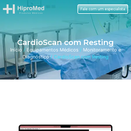
Fale com um especialista
CardioScan com Resting
Início
/
Equipamentos Médicos
/
Monitoramento e
Diagnóstico
/ CardioScan com Resting