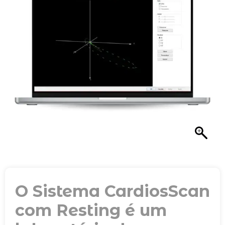
O Sistema CardiosScan
com Resting é um