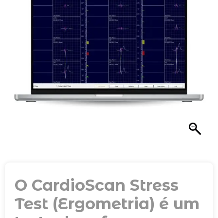
O CardioScan Stress
Test (Ergometria) é um