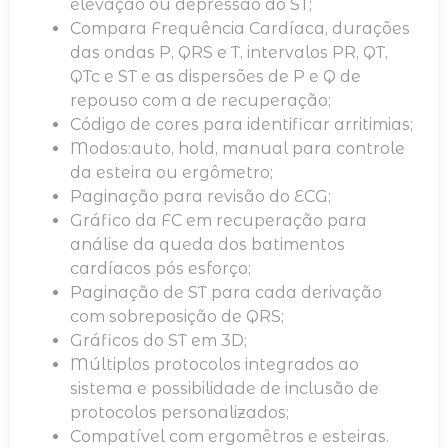
elevação ou depressão do ST;
Compara Frequência Cardíaca, durações
das ondas P, QRS e T, intervalos PR, QT,
QTc e ST e as dispersões de P e Q de
repouso com a de recuperação;
Código de cores para identificar arritimias;
Modos:auto, hold, manual para controle
da esteira ou ergômetro;
Paginação para revisão do ECG;
Gráfico da FC em recuperação para
análise da queda dos batimentos
cardíacos pós esforço;
Paginação de ST para cada derivação
com sobreposição de QRS;
Gráficos do ST em 3D;
Múltiplos protocolos integrados ao
sistema e possibilidade de inclusão de
protocolos personalizados;
Compatível com ergomêtros e esteiras.