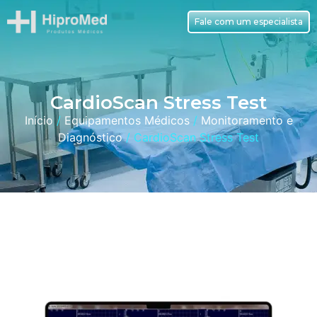
Fale com um especialista
CardioScan Stress Test
Início
/
Equipamentos Médicos
/
Monitoramento e
Diagnóstico
/ CardioScan Stress Test