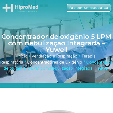
Fale com um especialista
Concentrador de oxigênio 5 LPM
com nebulização Integrada –
Yuwell
Início
/
Ventilação e Respiração
/
Terapia
Respiratória
/
Concentradores de Oxigênio
/ Concentrador
de oxigênio 5 LPM com nebulização Integrada – Yuwell