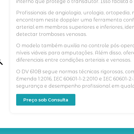
interno que protege o transdutor. Isso facilita 
Profissionais de angiologia, urologia, ortopedia, 
encontram neste doppler uma ferramenta confiá
arterial em membros superiores e inferiores, iden
detectar tromboses venosas.
O modelo também auxilia no controle pós-operat
níveis viáveis para amputações. Além disso, ofe
diferenciais entre condições arteriais e venosas.
O DV 610B segue normas técnicas rigorosas, co
Emenda 1:2016, IEC 60601-1-2:2010 e IEC 60601-2
segurança e desempenho profissional em qualq
Preço sob Consulta