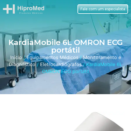
Fale com um especialista
KardiaMobile 6L OMRON ECG
portátil
Início
/
Equipamentos Médicos
/
Monitoramento e
Diagnóstico
/
Eletrocardiógrafos
/ KardiaMobile 6L
OMRON ECG portátil