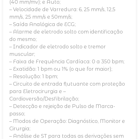
(40 mm/mv); e Auto;
– Velocidade de Varredura: 6, 25 mm/s, 12,5
mm/s, 25 mm/s e 50mm/s;
– Saída Analógica de ECG;
– Alarme de eletrodo solto com identificação
do mesmo;
– Indicador de eletrodo solto e tremor
muscular;
– Faixa de Frequência Cardíaca: 0 a 350 bpm;
– Exatidão: 1 bpm ou 1% (o que for maior);
– Resolução: 1 bpm;
– Circuito de entrada flutuante com proteção
para Eletrocirurgia e –
Cardioversão/Desfibrilação;
– Detecção e rejeição de Pulso de Marca-
passo;
– Modos de Operação: Diagnóstico, Monitor e
Cirurgia;
– Análise de ST para todas as derivações sem