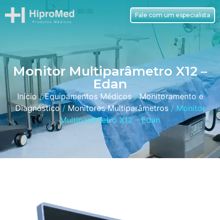
Fale com um especialista
Monitor Multiparâmetro X12 –
Edan
Início
/
Equipamentos Médicos
/
Monitoramento e
Diagnóstico
/
Monitores Multiparâmetros
/ Monitor
Multiparâmetro X12 – Edan