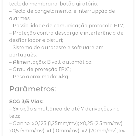
teclado membrana, botão giratório;
– Tecla de congelamento, e interrupção de
alarmes;
– Possibilidade de comunicação protocolo HL7;
– Proteção contra descarga e interferência de
desfibrilador e bisturi;
– Sistema de autoteste e software em
português;
– Alimentação: Bivolt automático;
– Grau de proteção IPX1;
– Peso aproximado: 4kg.
Parâmetros:
ECG 3/5 Vias:
– Exibição simultânea de até 7 derivações na
tela;
– Ganho: x0,125 (1,25mm/mv); x0,25 (2,5mm/mv);
x0,5 (5mm/mv); x1 (10mm/mv); x2 (20mm/mv); x4